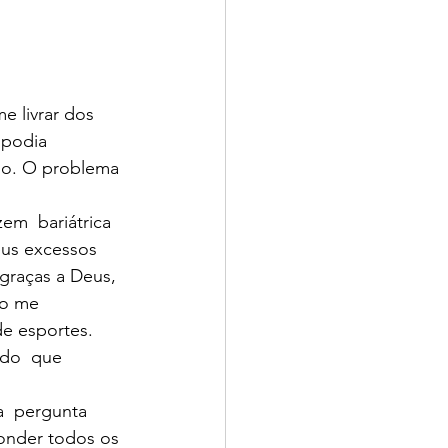
e livrar dos 
 podia 
do. O problema 
em  bariátrica 
eus excessos 
 graças a Deus, 
ão me 
e esportes.
ndo  que 
a  pergunta 
onder todos os 