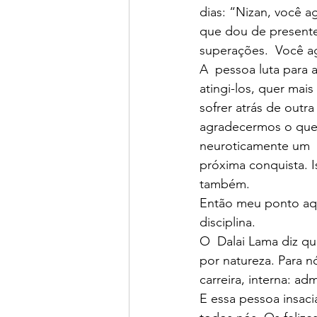
dias: “Nizan, você ag
que dou de presente
superações.  Você ag
A  pessoa luta para 
atingi-los, quer ma
sofrer atrás de outr
agradecermos o que 
neuroticamente um  n
próxima conquista. I
também.
Então meu ponto aqui
disciplina.
O  Dalai Lama diz que
por natureza. Para n
carreira, interna: ad
E essa pessoa insaci