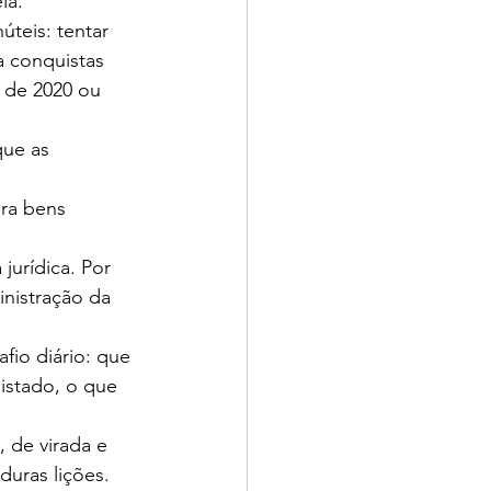
la.
teis: tentar 
a conquistas 
 de 2020 ou 
que as 
ra bens 
jurídica. Por 
inistração da 
fio diário: que 
istado, o que 
 de virada e 
duras lições. 