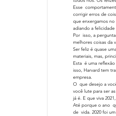
todos nós. Os felize
Esse  comportamento 
corrigir erros de co
que enxergamos no f
adiando a felicidade
Por  isso, a pergunta
melhores coisas da v
Ser feliz é quase um
materiais, mas, princ
Esta  é uma reflexão
isso, Harvard tem tr
empresa.
O  que desejo a você
você lute para ser a
já é. E que viva 2021
Até porque o ano  qu
de  vida. 2020 foi um