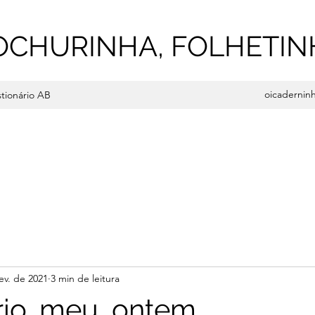
OCHURINHA, FOLHETIN
oicadernin
tionário AB
ev. de 2021
3 min de leitura
rio, meu, ontem