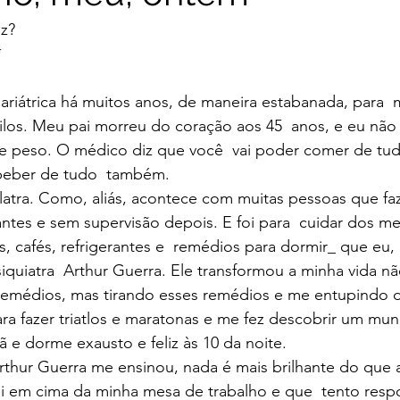
iz?
*
bariátrica há muitos anos, de maneira estabanada, para  m
ilos. Meu pai morreu do coração aos 45  anos, e eu não
e peso. O médico diz que você  vai poder comer de tu
beber de tudo  também.
ólatra. Como, aliás, acontece com muitas pessoas que faz
ntes e sem supervisão depois. E foi para  cuidar dos m
s, cafés, refrigerantes e  remédios para dormir_ que eu,
quiatra  Arthur Guerra. Ele transformou a minha vida n
remédios, mas tirando esses remédios e me entupindo d
ra fazer triatlos e maratonas e me fez descobrir um mu
 e dorme exausto e feliz às 10 da noite.
rthur Guerra me ensinou, nada é mais brilhante do que 
i em cima da minha mesa de trabalho e que  tento resp