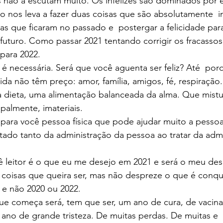
s não a escutam muito. Os infelizes são dominados por e
nos leva a fazer duas coisas que são absolutamente  inú
isas que ficaram no passado e  postergar a felicidade par
uturo. Como passar 2021 tentando corrigir os fracassos
 para 2022.
 é necessária. Será que você aguenta ser feliz? Até  por
ida não têm preço: amor, família, amigos, fé, respiração.
a dieta, uma alimentação balanceada da alma. Que mistu
ipalmente, imateriais.
 para você pessoa física que pode ajudar muito a pessoa 
atado tanto da administração da pessoa ao tratar da adm
 leitor é o que eu me desejo em 2021 e será o meu desa
s coisas que queira ser, mas não despreze o que é conqu
, e não 2020 ou 2022.
e começa será, tem que ser, um ano de cura, de vacina,
 ano de grande tristeza. De muitas perdas. De muitas e  