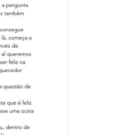
é a pergunta 
as também 
  consegue 
 lá, começa a 
invés de 
 aí queremos 
r feliz na  
uquecedor 
a questão de 
e que é feliz 
osse uma outra 
u, dentro de 