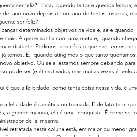
uenta ser feliz?” Esta,  querido leitor e querida leitora, 
 de  ano novo depois de um ano de tantas tristezas, m
uenta ser feliz?
alcançar determinados objetivos na vida e, se e quando
is e mais. A gente sonha com uma meta e,  quando chega
a mais distante. Pedimos  aos céus o que não temos, ao 
já temos. E,  quando atingimos o que tanto queríamos,
ovo objetivo. Ou seja, estamos sempre deixando para se
sso pode ser (e é) motivador, mas muitas vezes é  enlo
 é que a felicidade, como tanta coisa nessa vida, é um
 a felicidade é genética ou treinada. E de fato tem  gent
ós, a grande maioria, ela é uma  conquista. É como se f
ministrador de  si mesmo.
ável retratada nesta coluna está, em maior ou menor gra