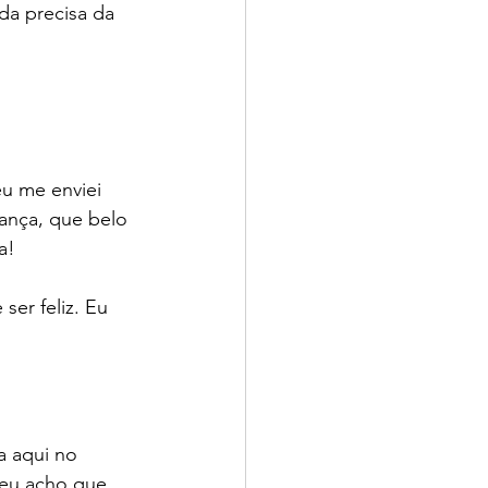
ida precisa da 
u me enviei 
ança, que belo 
a!
ser feliz. Eu 
 aqui no 
 eu acho que 