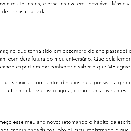
e muito tristes, e essa tristeza era  inevitável. Mas a v
dade precisa da  vida.
imagino que tenha sido em dezembro do ano passado) e
an, com data futura do meu aniversário. Que bela lembr
ficando expert em me conhecer e saber o que ME agrad
e se inicia, com tantos desafios, seja possível a gente 
, eu tenho clareza disso agora, como nunca tive antes.
meço esse meu ano novo: retomando o hábito da escrita
nos caderninhos físicos, óbvio! rsrs), registrando o que