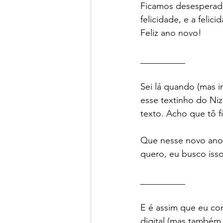
Ficamos desesperados 
felicidade, e a felici
Feliz ano novo!
__________
Sei lá quando (mas 
esse textinho do Niz
texto. Acho que tô 
Que nesse novo ano qu
quero, eu busco isso
__________
E é assim que eu co
digital (mas também 