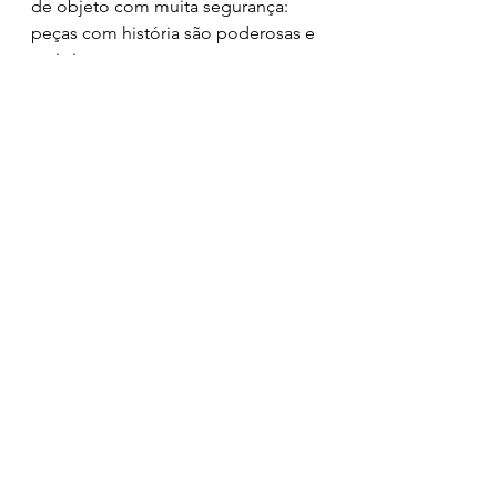
de objeto com muita segurança: 
peças com história são poderosas e 
mais importantes que peças que 
apenas custam dinheiros, né?!
Fevereiro acabando, março 
começando, muitas coisas estão 
mais em ordem na minha vida, acho 
que estou voltando a me 
reequilibrar no meio desse caos 
todo. Contrariando a lógica externa, 
sinto vontade de ainda desejar Feliz 
Ano Novo. Louco, né?...