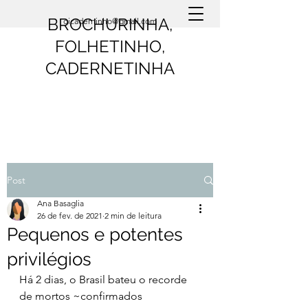
BROCHURINHA,
oicaderninho@gmail.com
FOLHETINHO,
CADERNETINHA
Post
Ana Basaglia
26 de fev. de 2021
2 min de leitura
Pequenos e potentes
privilégios
Há 2 dias, o Brasil bateu o recorde 
de mortos ~confirmados 