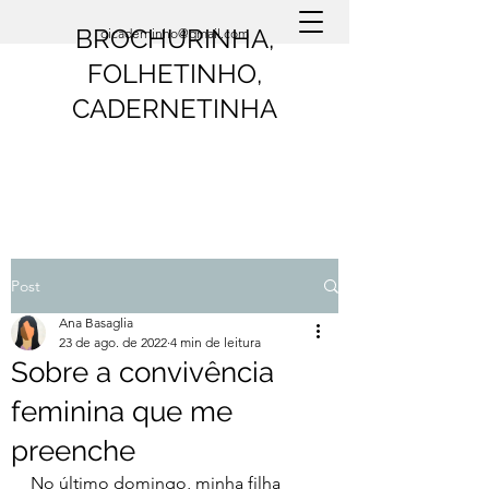
BROCHURINHA,
oicaderninho@gmail.com
FOLHETINHO,
CADERNETINHA
Post
Ana Basaglia
23 de ago. de 2022
4 min de leitura
Sobre a convivência
feminina que me
preenche
No último domingo, minha filha 