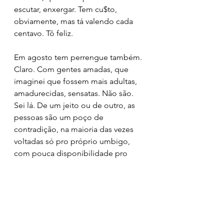
escutar, enxergar. Tem cu$to, 
obviamente, mas tá valendo cada 
centavo. Tô feliz.
Em agosto tem perrengue também. 
Claro. Com gentes amadas, que 
imaginei que fossem mais adultas, 
amadurecidas, sensatas. Não são. 
Sei lá. De um jeito ou de outro, as 
pessoas são um poço de 
contradição, na maioria das vezes 
voltadas só pro próprio umbigo, 
com pouca disponibilidade pro 
outro. Sigo ouvindo pedidos 
repetidos de desculpas, ou ouvindo 
o nada, um extremo ou outro. 
Conversar honestamente e tentar 
ajustar? Nhéééé...  :-(