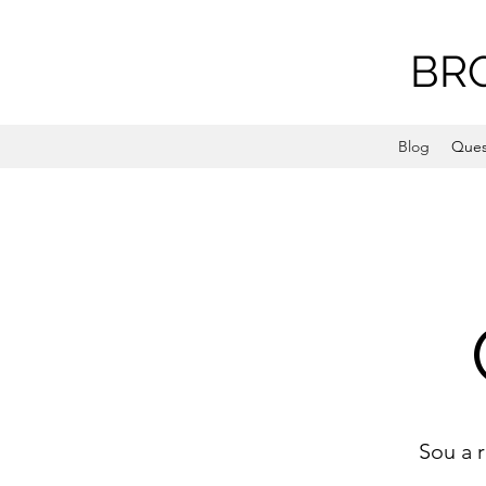
BR
Blog
Ques
Sou a 