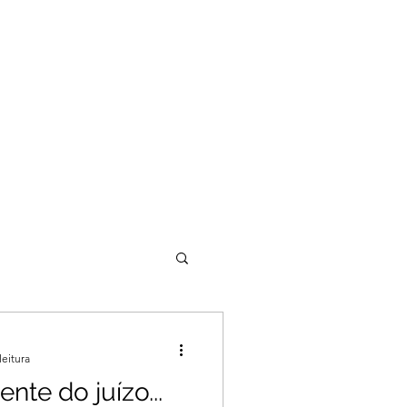
leitura
nte do juízo...