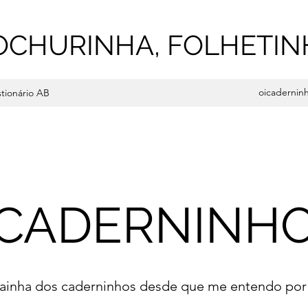
OCHURINHA, FOLHETIN
oicadernin
tionário AB
CADERNINH
rainha dos caderninhos desde que me entendo por