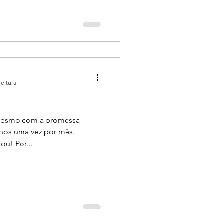
leitura
, mesmo com a promessa
enos uma vez por mês.
ou! Por...