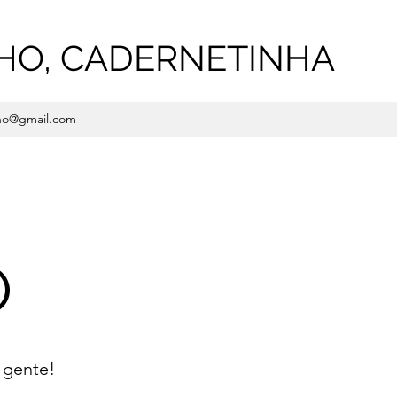
HO, CADERNETINHA
ho@gmail.com
O
 gente!