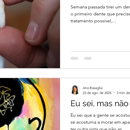
Semana passada tirei um dent
o primeiro dente que precise
tratamento possível,...
Ana Basaglia
23 de ago. de 2025
3 min de
Eu sei, mas não 
Eu sei que a gente se acost
se acostuma a morar em apa
ter outra vista que não as...