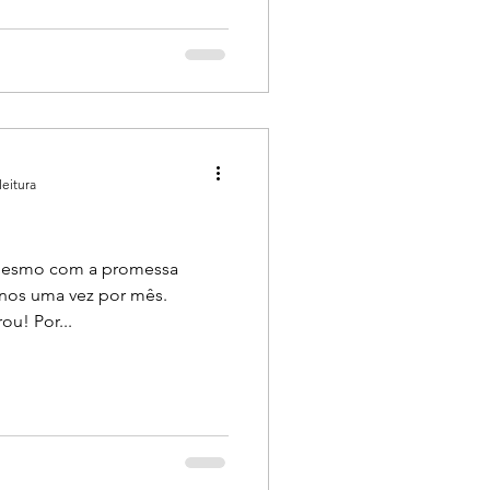
leitura
, mesmo com a promessa
enos uma vez por mês.
ou! Por...