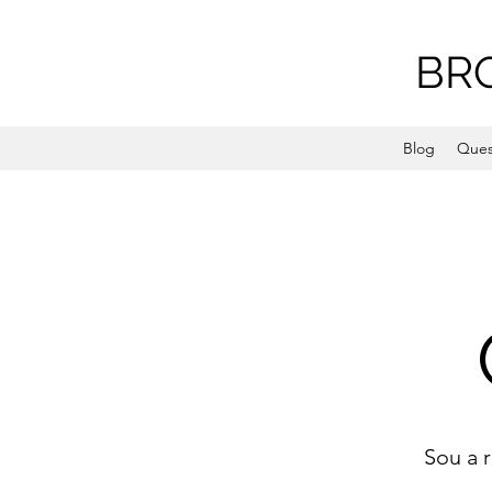
BR
Blog
Ques
Sou a 