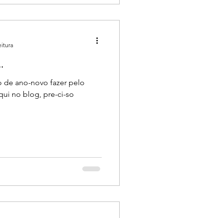
eitura
.
o de ano-novo fazer pelo
ui no blog, pre-ci-so