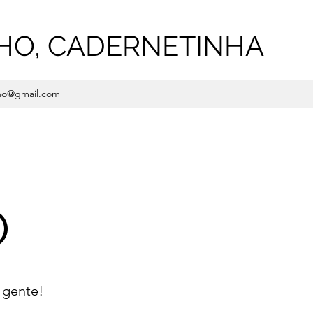
HO, CADERNETINHA
ho@gmail.com
O
 gente!