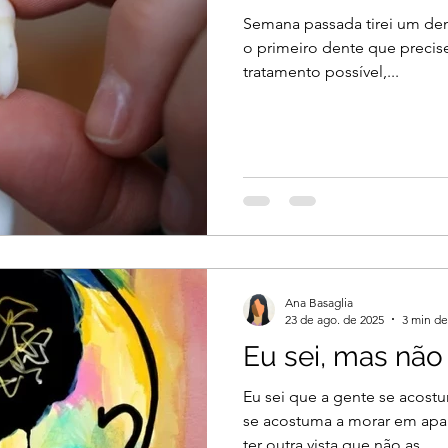
Semana passada tirei um dent
o primeiro dente que precise
tratamento possível,...
Ana Basaglia
23 de ago. de 2025
3 min de
Eu sei, mas não 
Eu sei que a gente se acost
se acostuma a morar em apa
ter outra vista que não as...