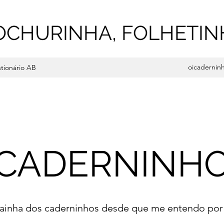
OCHURINHA, FOLHETIN
oicadernin
tionário AB
CADERNINH
rainha dos caderninhos desde que me entendo por