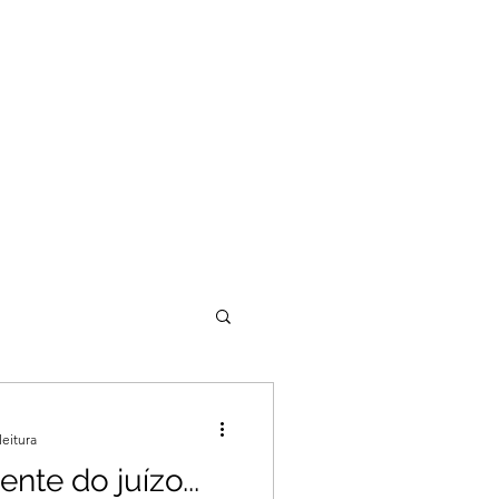
leitura
nte do juízo...