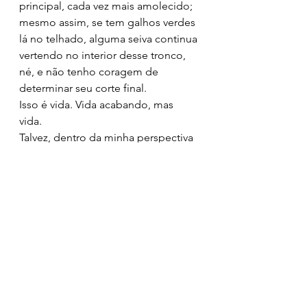
principal, cada vez mais amolecido; 
mesmo assim, se tem galhos verdes 
lá no telhado, alguma seiva continua 
vertendo no interior desse tronco, 
né, e não tenho coragem de 
determinar seu corte final.
Isso é vida. Vida acabando, mas 
vida. 
Talvez, dentro da minha perspectiva 
humana, pensando no nosso 
conforto, em algum momento mais 
pra frente a gente decida acabar 
com o pé de maracujá de uma vez, 
antes de sua morte total, visando 
plantar outra árvore (e eu até já 
decidi qual vai ser, a-lôka-das-
plantas) que nos traga sombra, 
beleza, fruição.
Mas hoje o meu pé de maracujá 