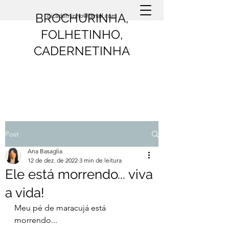
BROCHURINHA,
oicaderninho@gmail.com
FOLHETINHO,
CADERNETINHA
Post
Ana Basaglia
12 de dez. de 2022
3 min de leitura
Ele está morrendo... viva
a vida!
Meu pé de maracujá está 
morrendo...