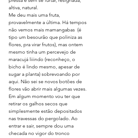
pressa e sem se furtar, resignada, 
altiva, natural.
Me deu mais uma fruta, 
provavelmente a última. Há tempos 
não vemos mais mamangabas  (é 
tipo um besourão que poliniza as 
flores, pra virar frutos), mas ontem 
mesmo tinha um percevejo de 
maracujá liiindo (reconheço, o 
bicho é lindo mesmo, apesar de 
sugar a planta) sobrevoando por 
aqui. Não sei se novos botões de 
flores vão abrir mais algumas vezes. 
Em algum momento vou ter que 
retirar os galhos secos que 
simplesmente estão depositados 
nas travessas do pergolado. Ao 
entrar e sair, sempre dou uma 
checada no vigor do tronco 