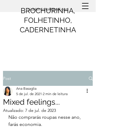
BROCHURINHA,
oicaderninho@gmail.com
FOLHETINHO,
CADERNETINHA
Post
Ana Basaglia
5 de jul. de 2021
2 min de leitura
Mixed feelings...
Atualizado:
7 de jul. de 2023
Não comprarás roupas nesse ano, 
farás economia.