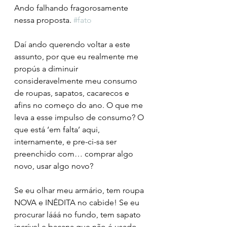
Ando falhando fragorosamente 
nessa proposta. 
#fato
Daí ando querendo voltar a este 
assunto, por que eu realmente me 
propús a diminuir 
consideravelmente meu consumo 
de roupas, sapatos, cacarecos e 
afins no começo do ano. O que me 
leva a esse impulso de consumo? O 
que está ‘em falta’ aqui, 
internamente, e pre-ci-sa ser 
preenchido com… comprar algo 
novo, usar algo novo?
Se eu olhar meu armário, tem roupa 
NOVA e INÉDITA no cabide! Se eu 
procurar lááá no fundo, tem sapato 
incrível e bacana que não é usado 