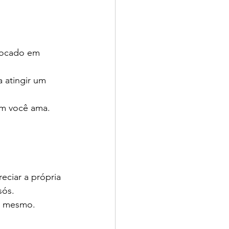
focado em 
 atingir um 
em você ama. 
ciar a própria 
sós.
o mesmo. 