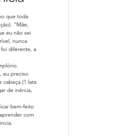
nho que toda 
ação). "Mãe, 
e eu não sei 
ível, nunca 
oi diferente, a 
mplório. 
 eu preciso 
e cabeça (1 lata 
r de inércia, 
icar bem-feito 
r aprender com 
ência.