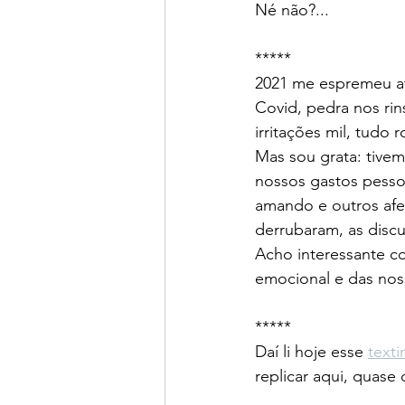
Né não?...
*****
2021 me espremeu at
Covid, pedra nos rin
irritações mil, tud
Mas sou grata: tive
nossos gastos pessoa
amando e outros afe
derrubaram, as discu
Acho interessante 
emocional e das no
*****
Daí li hoje esse 
text
replicar aqui, quase