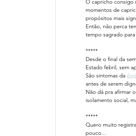
O capricho consigo 
momentos de caprich
propósitos mais signi
Então, não perca te
tempo sagrado para
*****
Desde o final da se
Estado febril, sem ap
São sintomas da 
ômi
antes de serem digno
Não dá pra afirmar o
isolamento social, má
*****
Quero muito registra
pouco...