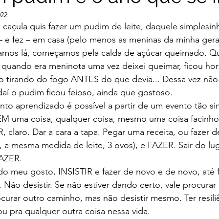
022
ha caçula quis fazer um pudim de leite, daquele simplesi
 – e fez – em casa (pelo menos as meninas da minha ger
vamos lá, começamos pela calda de açúcar queimado. Qu
e quando era meninota uma vez deixei queimar, ficou horr
abo tirando do fogo ANTES do que devia... Dessa vez não f
daí o pudim ficou feioso, ainda que gostoso.
anto aprendizado é possível a partir de um evento tão si
EM uma coisa, qualquer coisa, mesmo uma coisa facinho,
R, claro. Dar a cara a tapa. Pegar uma receita, ou fazer d
 a mesma medida de leite, 3 ovos), e FAZER. Sair do luga
FAZER.
do meu gosto, INSISTIR e fazer de novo e de novo, até f
Não desistir. Se não estiver dando certo, vale procura
urar outro caminho, mas não desistir mesmo. Ter resili
ou pra qualquer outra coisa nessa vida.