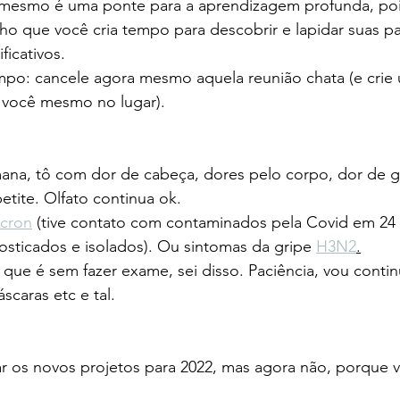
mesmo é uma ponte para a aprendizagem profunda, poi
o que você cria tempo para descobrir e lapidar suas pa
ficativos.
mpo: cancele agora mesmo aquela reunião chata (e crie
 você mesmo no lugar).
mana, tô com dor de cabeça, dores pelo corpo, dor de g
etite. Olfato continua ok.
cron
 (tive contato com contaminados pela Covid em 24 
sticados e isolados). Ou sintomas da gripe 
H3N2
.
 que é sem fazer exame, sei disso. Paciência, vou contin
scaras etc e tal.
r os novos projetos para 2022, mas agora não, porque v