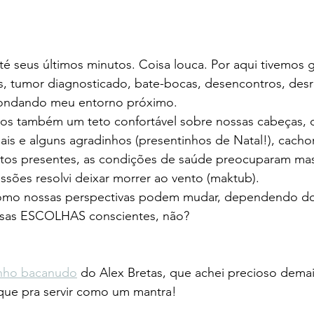
é seus últimos minutos. Coisa louca. Por aqui tivemos 
s, tumor diagnosticado, bate-bocas, desencontros, desr
o rondando meu entorno próximo.
mos também um teto confortável sobre nossas cabeças, d
is e alguns agradinhos (presentinhos de Natal!), cachor
tos presentes, as condições de saúde preocuparam ma
ssões resolvi deixar morrer ao vento (maktub). 
como nossas perspectivas podem mudar, dependendo do 
ssas ESCOLHAS conscientes, não?
inho bacanudo
 do Alex Bretas, que achei precioso demais
 que pra servir como um mantra!