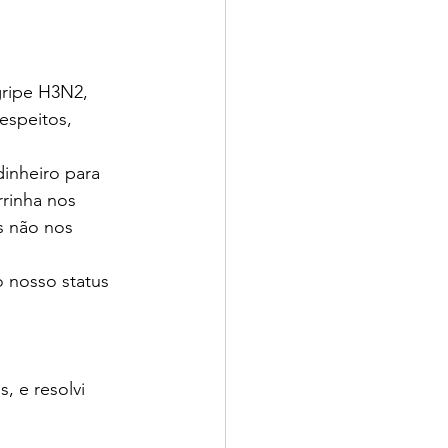
gripe H3N2, 
espeitos, 
inheiro para 
rinha nos 
s não nos 
nosso status 
, e resolvi 