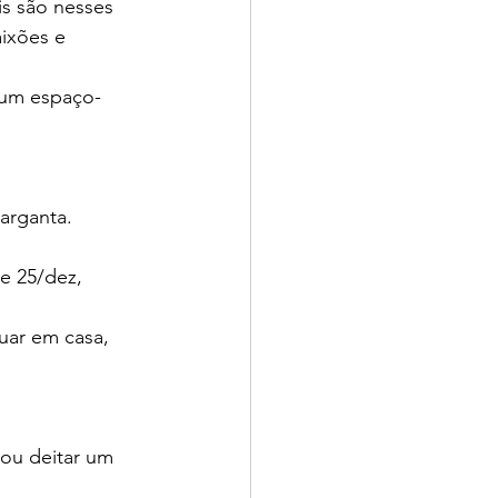
s são nesses 
ixões e 
 um espaço-
arganta. 
e 25/dez, 
uar em casa, 
ou deitar um 