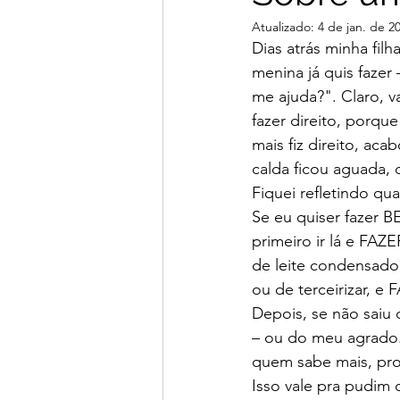
Atualizado:
4 de jan. de 2
Dias atrás minha fil
menina já quis fazer
me ajuda?". Claro, 
fazer direito, porqu
mais fiz direito, ac
calda ficou aguada, 
Fiquei refletindo qu
Se eu quiser fazer B
primeiro ir lá e FAZE
de leite condensado,
ou de terceirizar, e 
Depois, se não saiu 
– ou do meu agrado. 
quem sabe mais, proc
Isso vale pra pudim 