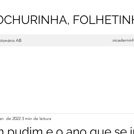
OCHURINHA, FOLHETIN
oicadernin
tionário AB
an. de 2022
3 min de leitura
 pudim e o ano que se i