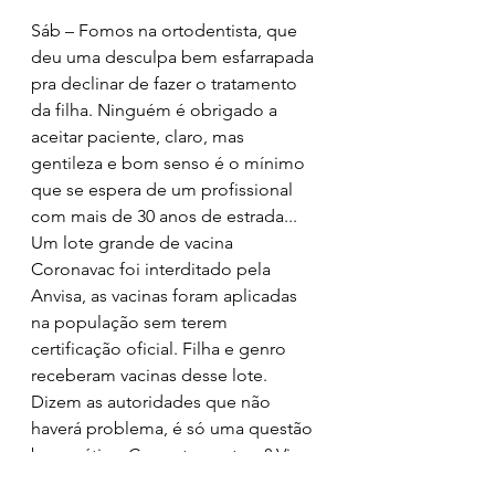
Sáb – Fomos na ortodentista, que 
deu uma desculpa bem esfarrapada 
pra declinar de fazer o tratamento 
da filha. Ninguém é obrigado a 
aceitar paciente, claro, mas 
gentileza e bom senso é o mínimo 
que se espera de um profissional 
com mais de 30 anos de estrada... 
Um lote grande de vacina 
Coronavac foi interditado pela 
Anvisa, as vacinas foram aplicadas 
na população sem terem 
certificação oficial. Filha e genro 
receberam vacinas desse lote. 
Dizem as autoridades que não 
haverá problema, é só uma questão 
burocrática. Como ter certeza? Viver 
nessse país tem sido de f*der...