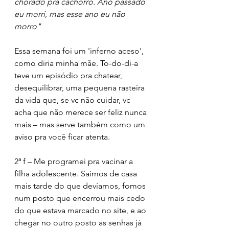
chorado pra cachorro. Ano passado 
eu morri, mas esse ano eu não 
morro"
Essa semana foi um 'inferno aceso', 
como diria minha mãe. To-do-di-a 
teve um episódio pra chatear, 
desequilibrar, uma pequena rasteira 
da vida que, se vc não cuidar, vc 
acha que não merece ser feliz nunca 
mais – mas serve também como um 
aviso pra você ficar atenta.
2ª f – Me programei pra vacinar a 
filha adolescente. Saímos de casa 
mais tarde do que devíamos, fomos 
num posto que encerrou mais cedo 
do que estava marcado no site, e ao 
chegar no outro posto as senhas já 