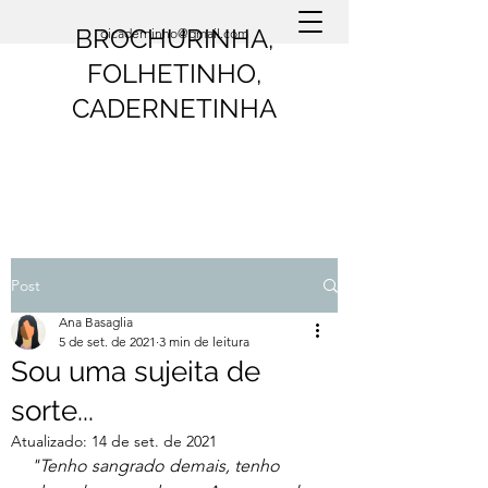
BROCHURINHA,
oicaderninho@gmail.com
FOLHETINHO,
CADERNETINHA
Post
Ana Basaglia
5 de set. de 2021
3 min de leitura
Sou uma sujeita de
sorte...
Atualizado:
14 de set. de 2021
"Tenho sangrado demais, tenho 